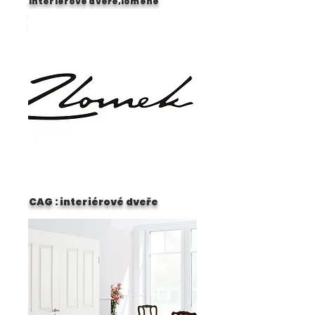
interiérové dveře,lomené
dveře,posuvné dveře,skryté
dveře
CAG : interiérové dveře