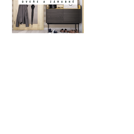
PORTADOORS: vchodové
dveře do domu
Hormann: vchodové dveře