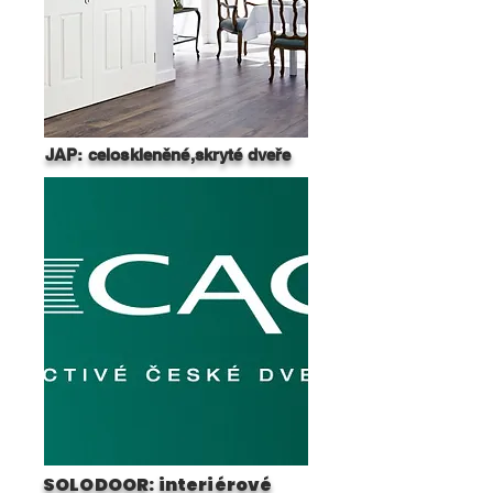
JAP: celoskleněné,skryté dveře
SOLODOOR: interiérové