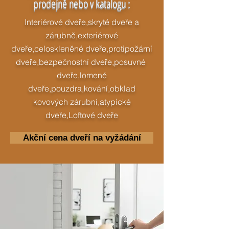
prodejně nebo v katalogu :
​Interiérové dveře,skryté dveře a
zárubně,exteriérové
dveře,celoskleněné dveře,protipožární
dveře,bezpečnostní dveře,posuvné
dveře,lomené
dveře,pouzdra,kování,obklad
kovových zárubní,atypické
dveře,Loftové dveře
Akční cena dveří na vyžádání