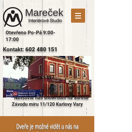
Mareček
Interiérové Studio
Otevřeno Po-Pá 9:00-
17:00
Kontakt:
602 480 151
Since 1997
Navštivte náš showroom na adrese
Závodu míru 11/120 Karlovy Vary
Dveře je možné vidět u nás na