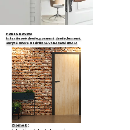
PORTA DOORS:
Interiérové dveře,posuvné dveře,lomené,
skryté dveře a zárubně,vchodové dveře
Zlomek :